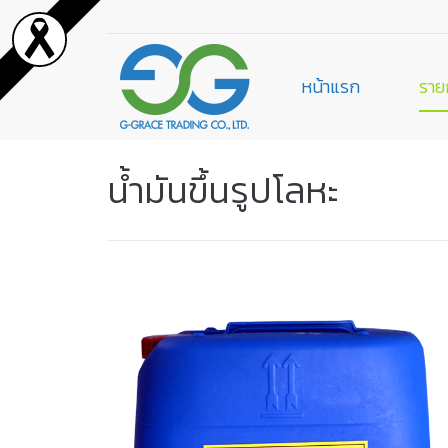
หน้าแรก
ราย
น้ำมันขึ้นรูปโลหะ