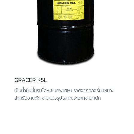
GRACER K5L
เป็นน้ำมันขึ้นรูปโลหะชนิดพิเศษ ปราศจากคลอรีน เหมาะ
สำหรับงานตัด งานแปรรูปโลหะประเภทงานหนัก