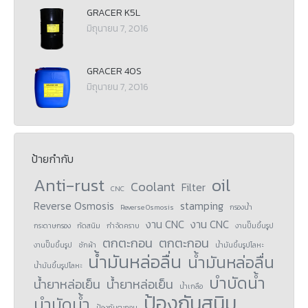
GRACER K5L
มิถุนายน 7, 2016
GRACER 40S
มิถุนายน 7, 2016
ป้ายกำกับ
Anti-rust
oil
Coolant
Filter
CNC
Reverse Osmosis
stamping
Reverse Osmosis
กรองน้ำ
งาน CNC
งาน CNC
กระดาษกรอง
กัดสนิม
กำจัดคราบ
งานปั๊มขึ้นรูป
ตกตะกอน
ตกตะกอน
งานปั๊มขึ้นรูป
ซักผ้า
น้ำมันขึ้นรูปโลหะ
น้ำมันหล่อลื่น
น้ำมันหล่อลื่น
น้ำมันขึ้นรูปโลหะ
บำบัดน้ำ
น้ำยาหล่อเย็น
น้ำยาหล่อเย็น
น้ำเกลือ
ป้องกันสนิม
บำบัดน้ำ
ป้องกันตะกอน