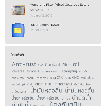
Membrane Filter (Mixed Cellulose Esters)
“ADVANTEC”
มิถุนายน 12, 2016
Rust Removal B205
มิถุนายน 12, 2016
ป้ายกำกับ
Anti-rust
oil
Coolant
Filter
CNC
Reverse Osmosis
stamping
Reverse Osmosis
กรองน้ำ
งาน CNC
งาน CNC
กระดาษกรอง
กัดสนิม
กำจัดคราบ
งานปั๊มขึ้นรูป
ตกตะกอน
ตกตะกอน
งานปั๊มขึ้นรูป
ซักผ้า
น้ำมันขึ้นรูปโลหะ
น้ำมันหล่อลื่น
น้ำมันหล่อลื่น
น้ำมันขึ้นรูปโลหะ
บำบัดน้ำ
น้ำยาหล่อเย็น
น้ำยาหล่อเย็น
น้ำเกลือ
ป้องกันสนิม
บำบัดน้ำ