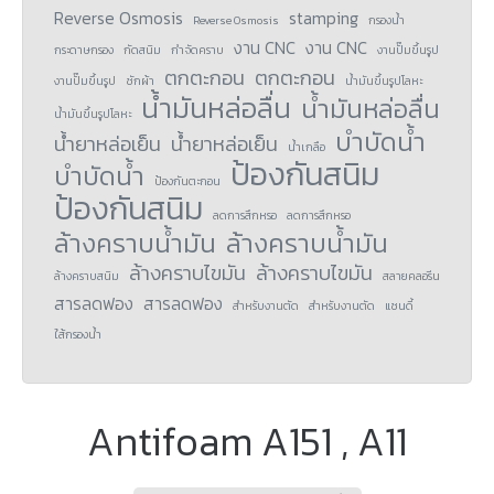
Reverse Osmosis
stamping
Reverse Osmosis
กรองน้ำ
งาน CNC
งาน CNC
กระดาษกรอง
กัดสนิม
กำจัดคราบ
งานปั๊มขึ้นรูป
ตกตะกอน
ตกตะกอน
งานปั๊มขึ้นรูป
ซักผ้า
น้ำมันขึ้นรูปโลหะ
น้ำมันหล่อลื่น
น้ำมันหล่อลื่น
น้ำมันขึ้นรูปโลหะ
บำบัดน้ำ
น้ำยาหล่อเย็น
น้ำยาหล่อเย็น
น้ำเกลือ
ป้องกันสนิม
บำบัดน้ำ
ป้องกันตะกอน
ป้องกันสนิม
ลดการสึกหรอ
ลดการสึกหรอ
ล้างคราบน้ำมัน
ล้างคราบน้ำมัน
ล้างคราบไขมัน
ล้างคราบไขมัน
ล้างคราบสนิม
สลายคลอรีน
สารลดฟอง
สารลดฟอง
สำหรับงานตัด
สำหรับงานตัด
แซนดี้
ใส้กรองน้ำ
Antifoam A151 , A11
You are here: