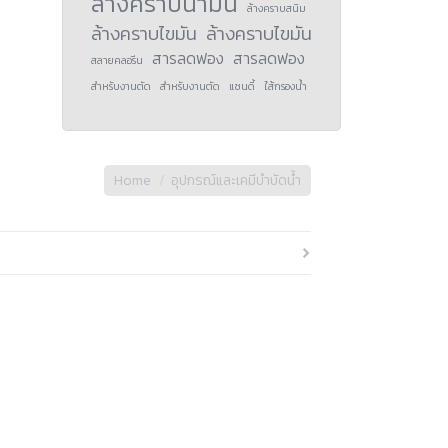
ล้างคราบน้ำมัน
ล้างคราบสนิม
ล้างคราบไขมัน
ล้างคราบไขมัน
สารลดฟอง
สารลดฟอง
สลายคลอรีน
สำหรับงานตัด
สำหรับงานตัด
แซนดี้
ใส้กรองน้ำ
Home
อุปกรณ์และเคมีบำบัดน้ำ