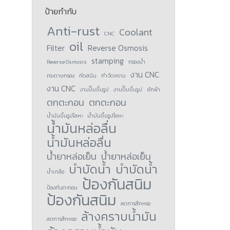
ป้ายกำกับ
Anti-rust
Coolant
CNC
oil
Filter
Reverse Osmosis
stamping
Reverse Osmosis
กรองน้ำ
งาน CNC
กระดาษกรอง
กัดสนิม
กำจัดคราบ
งาน CNC
งานปั๊มขึ้นรูป
งานปั๊มขึ้นรูป
ซักผ้า
ตกตะกอน
ตกตะกอน
น้ำมันขึ้นรูปโลหะ
น้ำมันขึ้นรูปโลหะ
น้ำมันหล่อลื่น
น้ำมันหล่อลื่น
น้ำยาหล่อเย็น
น้ำยาหล่อเย็น
บำบัดน้ำ
บำบัดน้ำ
น้ำเกลือ
ป้องกันสนิม
ป้องกันตะกอน
ป้องกันสนิม
ลดการสึกหรอ
ล้างคราบน้ำมัน
ลดการสึกหรอ