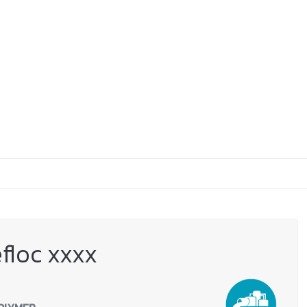
You are here:
floc xxxx