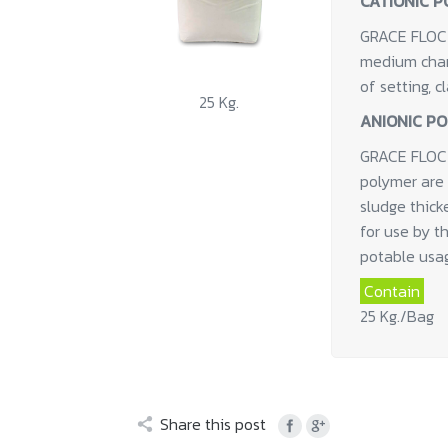
CATIONIC P
GRACE FLOC 3
medium charg
of setting, c
25 Kg.
ANIONIC P
GRACE FLOC 2
polymer are u
sludge thick
for use by t
potable usa
Contain
25 Kg./Bag
Share this post