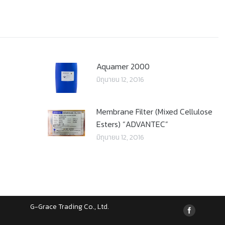
Aquamer 2000
มิถุนายน 12, 2016
Membrane Filter (Mixed Cellulose
Esters) “ADVANTEC”
มิถุนายน 12, 2016
G-Grace Trading Co., Ltd.
Find us on: